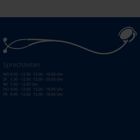
Dr. med. Kathrin Noga
Dr. med. Christoph Dieterle
Dr. med. Ariane Knöpfler
Dr. med. Hanna Volpert
Rebekka Kammerer
Sprechzeiten
Dr. med. Anne-Sophie Möhler
MO
8.00 - 12.00
15.00 - 18.00 Uhr
DI
7.30 - 12.00
15.00 - 20.00 Uhr
MI
7.30 - 12.00 Uhr
Dr. med. Judith Herlan
DO
8.00 - 12.00
15.00 - 18.00 Uhr
FR
8.00 - 12.00
15.00 - 18.00 Uhr
Dr. med. Sophia Hoffmann
Dr. med. Benedikt Riedl
UNSERE LEISTUNGEN
Akupunktur