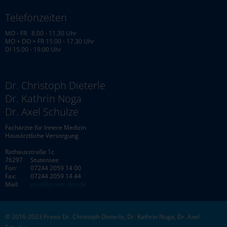
Telefonzeiten
Apparative Diagnostik
MO - FR 8.00 - 11.30 Uhr
Chirotherapie
MO + DO + FR 15.00 - 17.30 Uhr
DI 15.00 - 19.00 Uhr
Gesundheitsvorsorge
Naturheilkunde
Dr. Christoph Dieterle
Dr. Kathrin Noga
Patientenberatung
Dr. Axel Schulze
Patientenschulungen
Fachärzte für Innere Medizin
Hausärztliche Versorgung
SERVICE
Rathausstraße 1c
76297
Stutensee
eRezept + Rezept anfordern
Fon:
07244 2059 14 00
Fax:
07244 2059 14 44
Überweisung anfordern
Mail:
mail@praxis-dns.de
Telefonzeiten
© 2016-2023 Praxis Dr. Christoph Dieterle, Dr. Kathrin Noga, Dr. Axel
STELLENANZEIGEN