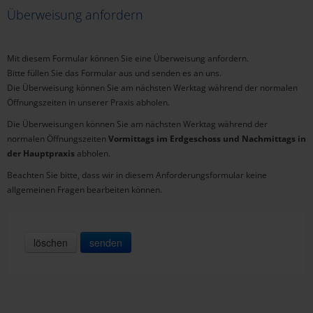
IMPFUNGEN
Überweisung anfordern
Corona-Impfung
Mit diesem Formular können Sie eine Überweisung anfordern.
Grippe-Impfung
Bitte füllen Sie das Formular aus und senden es an uns.
Die Überweisung können Sie am nächsten Werktag während der normalen
Impfung allgemein
Öffnungszeiten in unserer Praxis abholen.
Die Überweisungen können Sie am nächsten Werktag während der
PRAXIS
normalen Öffnungszeiten
Vormittags im Erdgeschoss und Nachmittags in
der Hauptpraxis
abholen.
Über uns
Beachten Sie bitte, dass wir in diesem Anforderungsformular keine
allgemeinen Fragen bearbeiten können.
Selbstverständnis
Team
löschen
senden
Impressionen
ÄRZTE
Dr. med. Axel Schulze