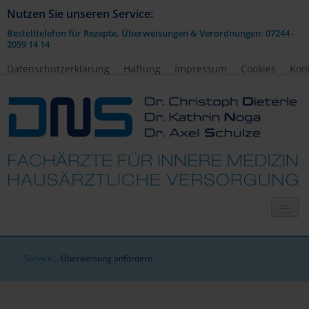
Nutzen Sie unseren Service:
Bestelltelefon für Rezepte, Überweisungen & Verordnungen: 07244 -
2059 14 14
Datenschutzerklärung
Haftung
Impressum
Cookies
Kon
HOME
Service
Überweisung anfordern
TERMINBUCHUNG